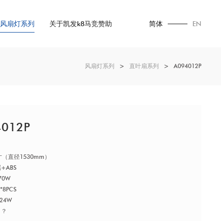
风扇灯系列
关于凯发k8马竞赞助
简体
EN
风扇灯系列
>
直叶扇系列
>
A094012P
4012P
60寸（直径1530mm）
属+ABS
70W
S*8PCS
24W
？