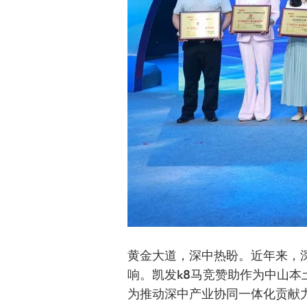
黄金大道，深中热盼。
响。凯发k8马竞赞助作为中山本土企
为推动深中产业协同一体化贡献力量