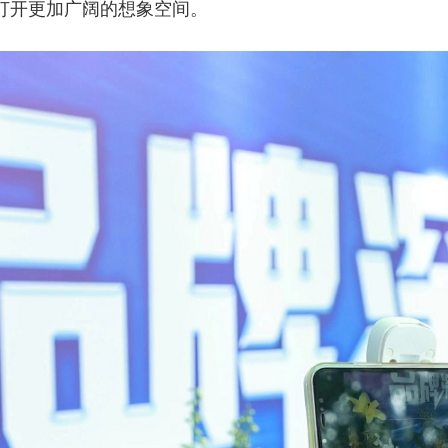
开更加广阔的想象空间。