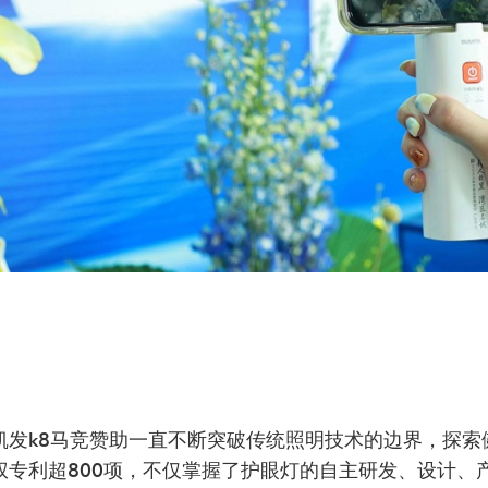
凯发k8马竞赞助一直不断突破传统照明技术的边界，探索健
专利超800项，不仅掌握了护眼灯的自主研发、设计