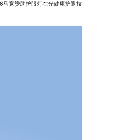
凯发k8马竞赞助护眼灯在光健康护眼技