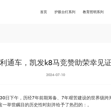
首页
护眼台灯系列
教育照明系列
通车，凯发k8马竞赞助荣幸见
2024-07-10
6月30日下午，历经7年前期筹备、7年艰苦建设的
了这一举世瞩目的历史性时刻并给予了热烈的：。