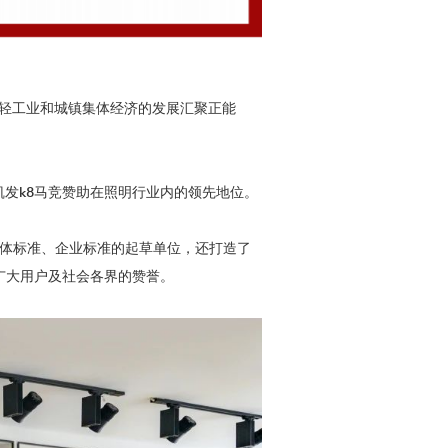
为轻工业和城镇集体经济的发展汇聚正能
发k8马竞赞助在照明行业内的领先地位。
、企业标准的起草单位，还打造了
用户及社会各界的赞誉。