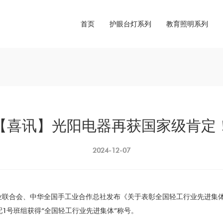
首页
护眼台灯系列
教育照明系列
【喜讯】光阳电器再获国家级肯定
2024-12-07
会、中华全国手工业合作总社发布《关于表彰全国轻工行业先进集体、
号班组获得“全国轻工行业先进集体”称号。