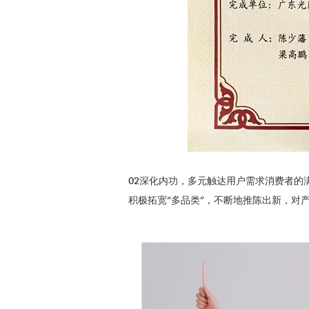
02深化内功，多元触达用户需求消费者的满意是品
积极拓宽“多品类”，不断地推陈出新，对产品