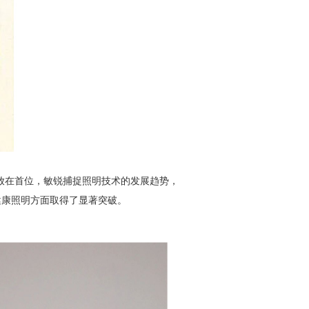
，敏锐捕捉照明技术的发展趋势，
在健康照明方面取得了显著突破。