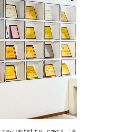
鲜泳踅】档耐，更在生理、心理